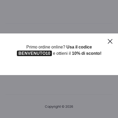
Ch
Iscriviti alla nostra newsletter
Primo ordine online?
Usa il codice
BENVENUTO10
e ottieni il
10% di sconto!
Sarai il primo a scoprire le novità del momento!
Tranquillo, non ti intaseremo la mail
Copyright © 2026