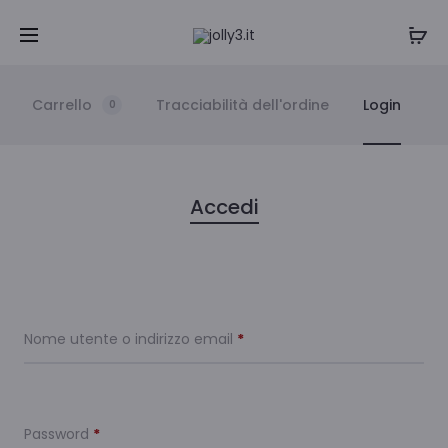
Carrello
Tracciabilità dell'ordine
Login
0
I
Accedi
l
m
Richiesto
Nome utente o indirizzo email
*
i
o
Richiesto
Password
*