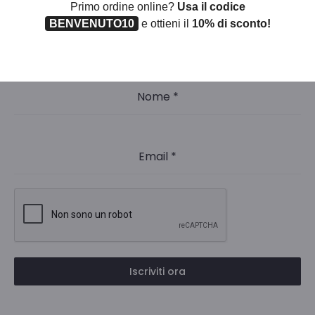
Primo ordine online?
Usa il codice
Sarai il primo a scoprire le novità del momento!
BENVENUTO10
e ottieni il
10% di sconto!
Tranquillo, non ti intaseremo la mail
Nome
*
Email
*
Iscriviti ora