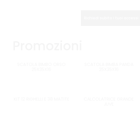
Richiedi subito i tuoi accessi
Promozioni
33%
33%
SCATOLA BIMBO ORSO
SCATOLA BIMBA PANDA
25X35X16
25X35X16
20%
20%
KIT 12 RIGHELLI E 38 MATITE
CALCOLATRICE GRANDE
JUVE