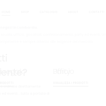
HOME
SHOP
CATALOGHI
ABOUT
CONTATTI
 e negozi in Lombardia.
a, scuola, ufficio, giocattoli, confezionamento, party ed eventi. U
, competente e sempre attento alle esigenze del mercato.
ti
iente?
a
Ufficio
li regalo
Party
 PRODOTTI
VISUALIZZA I PRODOTTI
 PRODOTTI
VISUALIZZA I PRODOTTI
 e ordinare direttamente
rty ed eventi… tutto a portata di