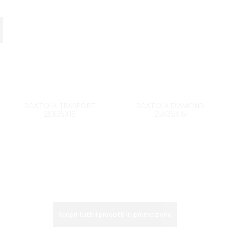
33%
33%
SCATOLA TRASPORT
SCATOLA DIAMOND
25X35X16
25X35X16
Scopri tutti i prodotti in promozione