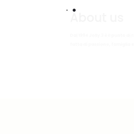
About us
Dal 1994 Jolly 3 è il punto d
fatta di passione, famiglia e