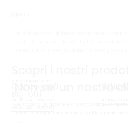
Dal 1994, il partner di fiducia per cartolerie, scuole
Jolly 3 offre un’ampia selezione di articoli per cancelleri
fratelli Arnaboldi e cresciuta grazie a un team giovane
Scopri i nostri prodot
CONFEZIONAMENTO E
Non sei un nostro cl
Cancelleria
Scuol
Artico
Biglietti
VISUALIZZA I PRODOTTI
VISUALIZZA I
VISUALIZZA I
Registrati ora per accedere al nostro catalogo completo
VISUALIZZA I PRODOTTI
online. Prodotti per cartoleria, scuola, ufficio, regalo, pa
clic!