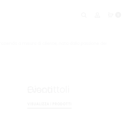
0
n’azienda a misura di cliente, nata dalla passione dei
Giocattoli
Eventi
VISUALIZZA I PRODOTTI
VISUALIZZA I PRODOTTI