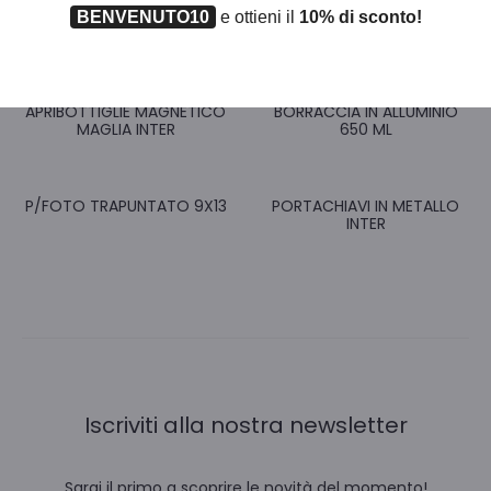
BENVENUTO10
e ottieni il
10% di sconto!
APRIBOTTIGLIE MAGNETICO
BORRACCIA IN ALLUMINIO
MAGLIA INTER
650 ML
P/FOTO TRAPUNTATO 9X13
PORTACHIAVI IN METALLO
INTER
Iscriviti alla nostra newsletter
Sarai il primo a scoprire le novità del momento!