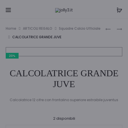
Navi
KIT
PORTAOC
Home
ARTICOLI REGALO
Squadre Calcio Ufficiale
12
SPRING
tra
CALCOLATRICE GRANDE JUVE
RIGHELLI
i
E
20%
38
prodo
MATITE
CALCOLATRICE GRANDE
JUVE
Calcolatrice 12 cifre con frontalino superiore estraibile juventus
2 disponibili