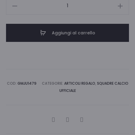
CALCOLATRICE
GRANDE
JUVE
quantità
Aggiungi al carrello
COD:
GMJU1479
CATEGORIE:
ARTICOLI REGALO
,
SQUADRE CALCIO
UFFICIALE
CONDIVIDI