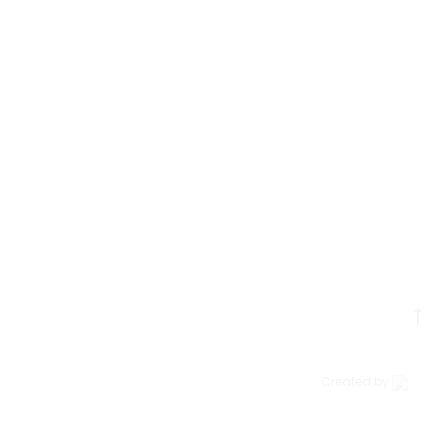
Go
to
to
Created by