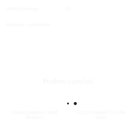
Unità di misura
PZ
Pezzi per confezione
1
Prodotti correlati
COPRIQUADERNO BEAT
ECCO PIGMENT 0,4 MM
ARANCIO
NERO