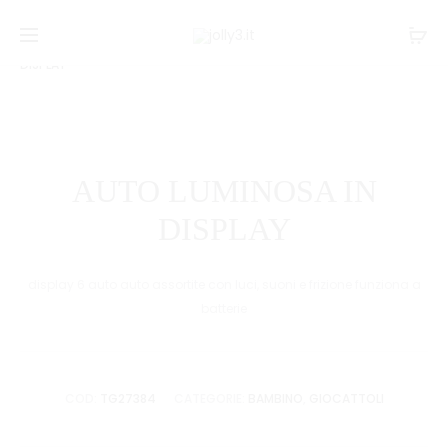
Navi
TRATTOR
ROBOT
Home
GIOCATTOLI
Bambino
AUTO LUMINOSA IN
CON
TRASFOR
tra
DISPLAY
RIMORCH
i
prodo
AUTO LUMINOSA IN
DISPLAY
display 6 auto auto assortite con luci, suoni e frizione funziona a
batterie
COD:
TG27384
CATEGORIE:
BAMBINO
,
GIOCATTOLI