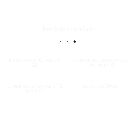
Prodotti correlati
KIT 8 PUPAZZI NATALE CM
SHOPPER BOTTIGLIA NATALE
22
TARTAN CF 12
CHIUDIPACCO NATALE CF 12
HULA-HOP 60CM
BL DA 20