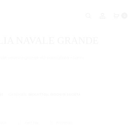
Naviga
LINEA
TRANELLO
Ricerca
Account
0
4
VERSIONE
tra
VERSIONE
GRANDE
i
GRANDE
LIA NAVALE GRANDE
prodot
ale versione grande età consigliata +3anni
51
CATEGORIE:
GIOCATTOLI
,
GIOCHI DI SOCIETÀ
I
BOOK
TWITTER
PINTEREST