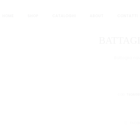
GRANDE
HOME
SHOP
CATALOGHI
ABOUT
CONTATTI
BATTAG
Battaglia nav
COD:
TEO606
CONDIVID
FACE