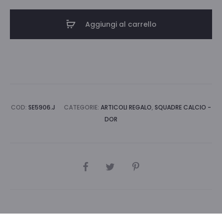
ULTRAS
BIANCONERO
Aggiungi al carrello
quantità
COD:
SE5906.J
CATEGORIE:
ARTICOLI REGALO
,
SQUADRE CALCIO -
DOR
CONDIVIDI
Informazioni aggiuntive