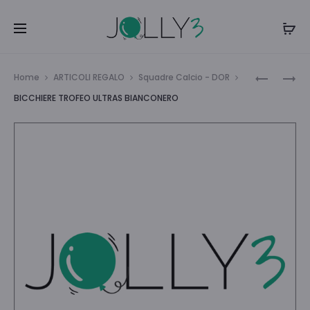
Navi
BICCHIER
PORTA
Home
ARTICOLI REGALO
Squadre Calcio - DOR
TROFEO
PENNA
tra
BICCHIERE TROFEO ULTRAS BIANCONERO
ULTRAS
SPORT
i
NEROAZZ
BIANCON
prodo