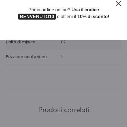
Ch
Primo ordine online?
Usa il codice
BENVENUTO10
e ottieni il
10% di sconto!
Iva
22
Unità di misura
PZ
Pezzi per confezione
1
Prodotti correlati