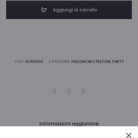
L
Aggiungi al carrello
18
PALLONCINI
quantità
COD:
GV50000
CATEGORIE:
PALLONCINI E FESTONI
,
PARTY
CONDIVIDI
Informazioni aggiuntive
Ch