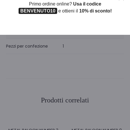
Primo ordine online?
Usa il codice
BENVENUTO10
e ottieni il
10% di sconto!
Iva
22
Unità di misura
BL
Pezzi per confezione
1
Prodotti correlati