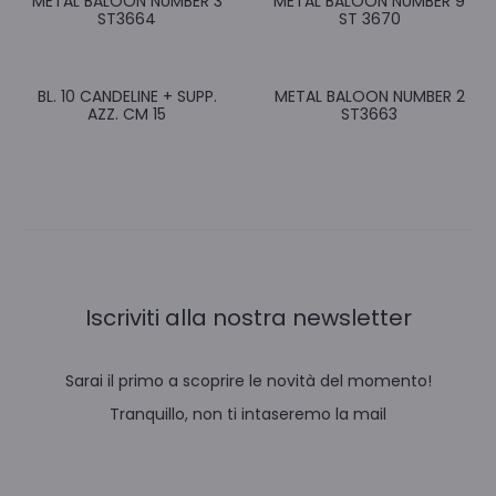
METAL BALOON NUMBER 3
METAL BALOON NUMBER 9
ST3664
ST 3670
BL. 10 CANDELINE + SUPP.
METAL BALOON NUMBER 2
AZZ. CM 15
ST3663
Iscriviti alla nostra newsletter
Sarai il primo a scoprire le novità del momento!
Tranquillo, non ti intaseremo la mail