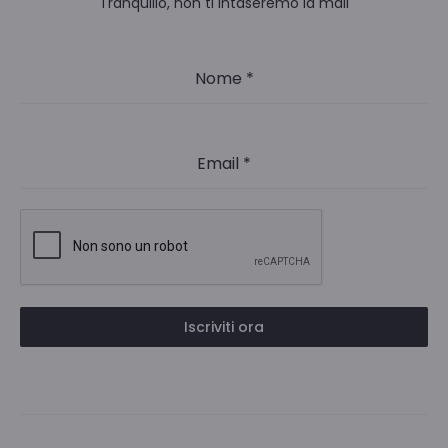
Tranquillo, non ti intaseremo la mail
Nome
*
Email
*
Iscriviti ora