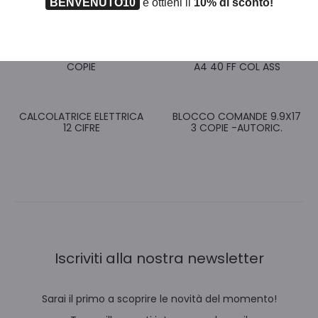
BENVENUTO10
e ottieni il
10% di sconto!
CORRISPETTIVI IVA 21X29 2
PORTALISTINO PERSONAL
COPIE
A4 40 FF COL ASS
CALCOLATRICE ELETTRICA
BLOCCO COMANDE 9.9X17
12 CIFRE
3 COPIE -AUTORIC.
Iscriviti alla nostra newsletter
Sarai il primo a scoprire le novità del momento!