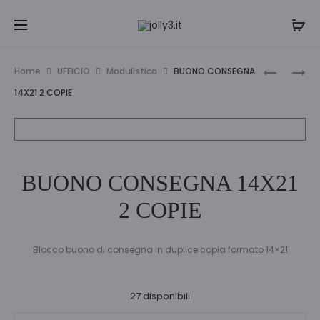
Navi
POLIOND
SFERA
Home
UFFICIO
Modulistica
BUONO CONSEGNA
37X60X10
PENTEL
tra
14X21 2 COPIE
B-
WOW
i
TECH
BX440
NERO
prodo
BUONO CONSEGNA 14X21
2 COPIE
Blocco buono di consegna in duplice copia formato 14×21
27 disponibili