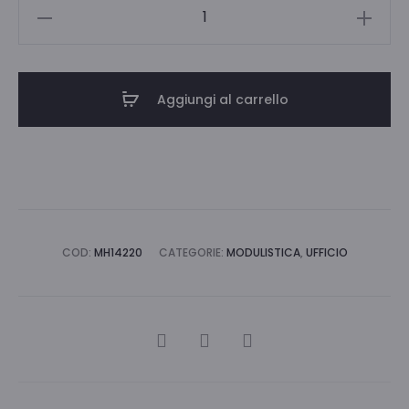
BUONO
CONSEGNA
14X21
2
Aggiungi al carrello
COPIE
quantità
COD:
MH14220
CATEGORIE:
MODULISTICA
,
UFFICIO
CONDIVIDI