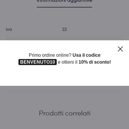
Informazioni aggiuntive
Iva
22
Unità di misura
CF
Ch
Primo ordine online?
Usa il codice
Pezzi per confezione
1
BENVENUTO10
e ottieni il
10% di sconto!
Prodotti correlati