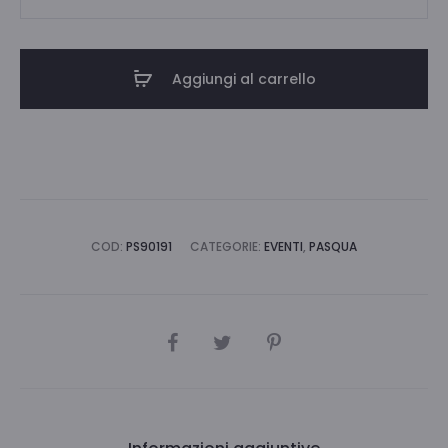
C/4NIDI
SOGG,PASQUALI,ASS
quantità
Aggiungi al carrello
COD:
PS90191
CATEGORIE:
EVENTI
,
PASQUA
CONDIVIDI