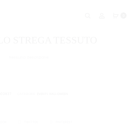
Naviga
SET
CF.
Ricerca
Account
0
FANTASMA
3
tra
BIMBO
BORSINE
i
FELTRO
LO STREGA TESSUTO
HALLOWEEN
prodot
Nessuna descrizione
H03937
CATEGORIE:
EVENTI
,
HALLOWEEN
I
BOOK
TWITTER
PINTEREST