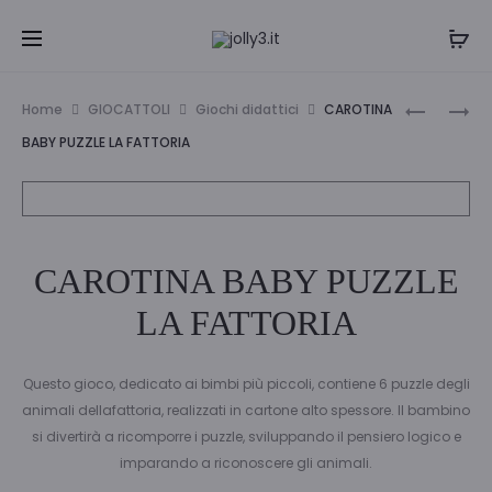
Navi
CAROTIN
I’M
Home
GIOCATTOLI
Giochi didattici
CAROTINA
BABY
A
tra
BABY PUZZLE LA FATTORIA
PUZZLE
GENIUS
i
IL
LA
BOSCO
SCIENZA
prodo
NEL
CAROTINA BABY PUZZLE
BUIO
LA FATTORIA
Questo gioco, dedicato ai bimbi più piccoli, contiene 6 puzzle degli
animali dellafattoria, realizzati in cartone alto spessore. Il bambino
si divertirà a ricomporre i puzzle, sviluppando il pensiero logico e
imparando a riconoscere gli animali.