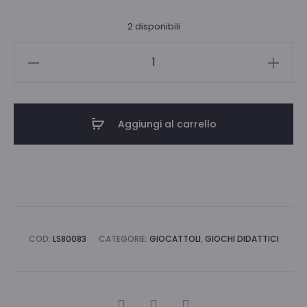
2 disponibili
CAROTINA
BABY
PUZZLE
LA
Aggiungi al carrello
FATTORIA
quantità
COD:
LS80083
CATEGORIE:
GIOCATTOLI
,
GIOCHI DIDATTICI
CONDIVIDI