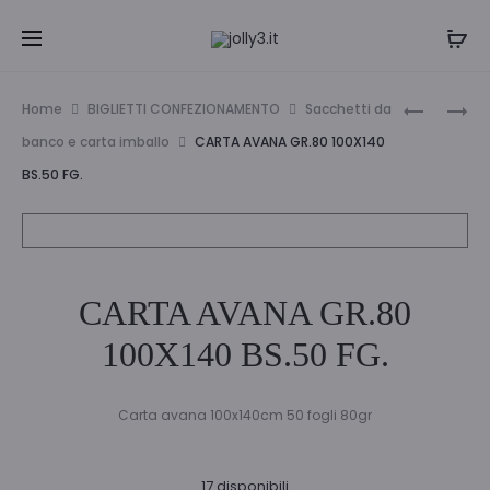
Navi
RACCOGL
BUSTA
Home
BIGLIETTI CONFEZIONAMENTO
Sacchetti da
STARLINE
11X23
tra
banco e carta imballo
CARTA AVANA GR.80 100X140
P8
STRIP
BS.50 FG.
i
GIALLO
S/F
048
prodo
CF.500
CARTA AVANA GR.80
100X140 BS.50 FG.
Carta avana 100x140cm 50 fogli 80gr
17 disponibili