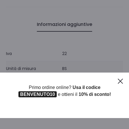
Informazioni aggiuntive
Iva
22
Unità di misura
BS
Ch
Pezzi per confezione
1
Primo ordine online?
Usa il codice
BENVENUTO10
e ottieni il
10% di sconto!