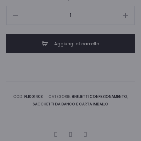
CARTA
AVANA
GR.80
100X140
Aggiungi al carrello
BS.50
FG.
quantità
COD:
FL1001403
CATEGORIE:
BIGLIETTI CONFEZIONAMENTO
,
SACCHETTI DA BANCO E CARTA IMBALLO
CONDIVIDI