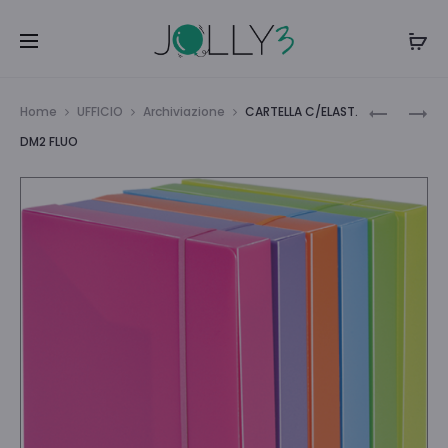
Navi
PORTAPR
POUCH
Home
UFFICIO
Archiviazione
CARTELLA C/ELAST.
IN
125MIC
tra
DM2 FLUO
CARTONE
75*105
i
D.12
100PZ
BLU
prodo