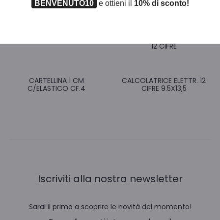
BENVENUTO10
e ottieni il
10% di sconto!
CALCOLATRICE TASCABILE
CALCOLATRICE SCIENTIFICA
12 CIFRE
CARTELLINA 1 CM
CALCOLATRICE ELETTR. 12
C/ELASTICO CF.4
CIFRE 9.5X13,5
Iscriviti alla nostra newsletter
Sarai il primo a scoprire le novità del momento!