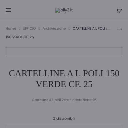
Navi
CARTELLI
CARTELLI
Home
UFFICIO
Archiviazione
CARTELLINE A L POLI
A
A
tra
150 VERDE CF. 25
L
L
i
POLI
POLI
T
150
prodo
150
ROSSO
CARTELLINE A L POLI 150
CF.25
CF.
25
VERDE CF. 25
Cartelline A L poli verde confezione 25
2 disponibili