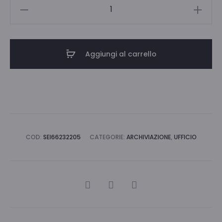
CARTELLINE
A
L
POLI
Aggiungi al carrello
150
VERDE
CF.
25
quantità
COD:
SEI66232205
CATEGORIE:
ARCHIVIAZIONE
,
UFFICIO
CONDIVIDI