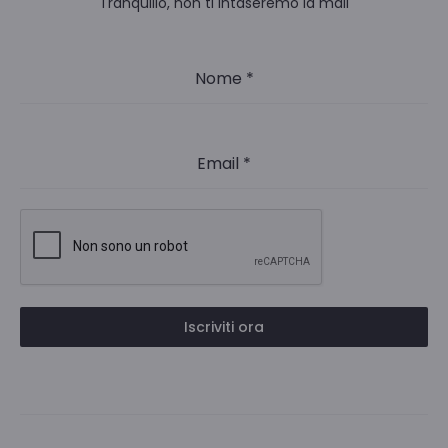
Tranquillo, non ti intaseremo la mail
Nome
*
Email
*
Iscriviti ora