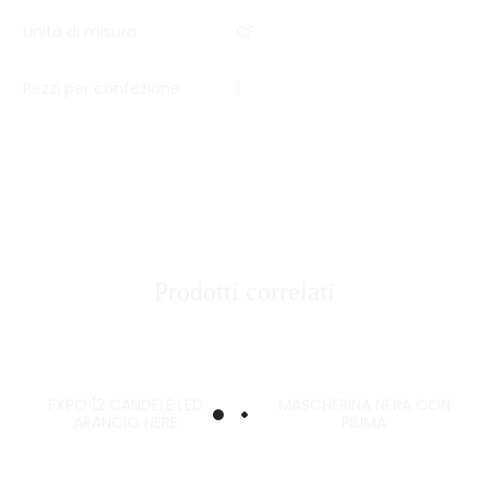
Unità di misura
CF
Pezzi per confezione
1
Prodotti correlati
EXPO 12 CANDELE LED
MASCHERINA NERA CON
ARANCIO NERE
PIUMA