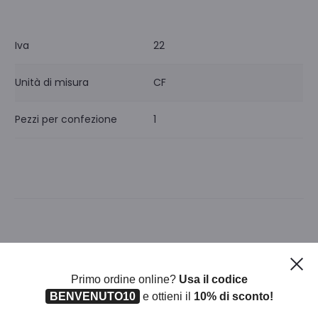
Iva
22
Unità di misura
CF
Pezzi per confezione
1
Prodotti correlati
Ch
Primo ordine online?
Usa il codice
BENVENUTO10
e ottieni il
10% di sconto!