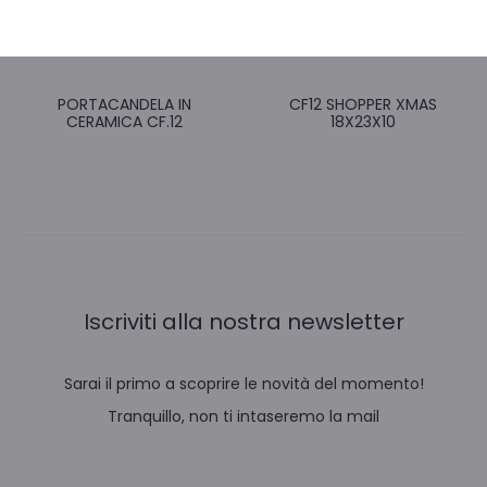
CESTINO PORTA CARAMELLE
SCHELETRO DA APPENDERE
ZUCCA C/LUCI E S
C/CATENE
PORTACANDELA IN
CF12 SHOPPER XMAS
CERAMICA CF.12
18X23X10
Iscriviti alla nostra newsletter
Sarai il primo a scoprire le novità del momento!
Tranquillo, non ti intaseremo la mail