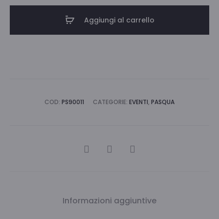
ASS.
Aggiungi al carrello
quantità
COD:
PS90011
CATEGORIE:
EVENTI
,
PASQUA
CONDIVIDI
Informazioni aggiuntive