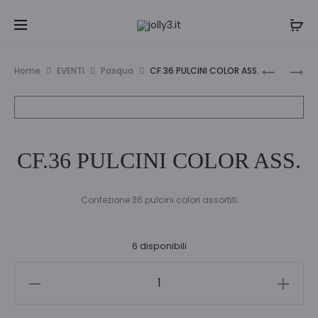
Navi
SUPER
CF
Home
EVENTI
Pasqua
CF.36 PULCINI COLOR ASS.
LAB.
6
tra
CHOMPY
PULCINI
i
E
C/CLIP
IL
GIALLO/
prodo
CF.36 PULCINI COLOR ASS.
CORAGG
Confezione 36 pulcini colori assortiti
6 disponibili
CF.36
PULCINI
COLOR