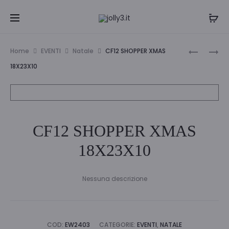
Navi
PENNAREL
CF12
Home
EVENTI
Natale
CF12 SHOPPER XMAS
STABILO
SHOPPER
tra
18X23X10
PEN
XMAS
i
68
31X42X12
20
prodo
COL
CF12 SHOPPER XMAS
18X23X10
Nessuna descrizione
COD:
EW2403
CATEGORIE:
EVENTI
,
NATALE