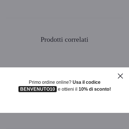
Prodotti correlati
CAPPELLO LUMINOSO
CAPPELLO STREGA TESSUTO
STREGA CF.4
PLASTIFICATO
Ch
Primo ordine online?
Usa il codice
BENVENUTO10
e ottieni il
10% di sconto!
PORTACANDELA IN
ZUCCA IN CERAMICA
CERAMICA CF.12
C/CANDELA CF. 12