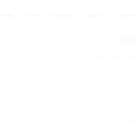
HOME
SHOP
CATALOGHI
ABOUT
CONTATTI
CHI
Plastiart chiodini a mos
COD:
TEO
CONDIVID
FACE