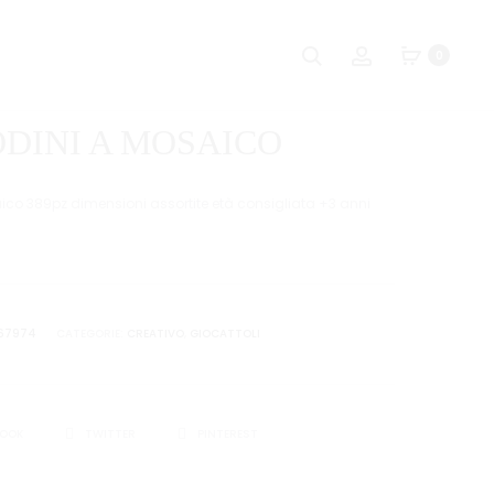
Naviga
PIANOLA
STUNT
Ricerca
Account
0
MUSICALE
MONSTER
tra
ROCKSTAR
A
i
FRIZIONE
ODINI A MOSAICO
LUMINOSO
prodot
aico 389pz dimensioni assortite età consigliata +3 anni
67974
CATEGORIE:
CREATIVO
,
GIOCATTOLI
I
BOOK
TWITTER
PINTEREST