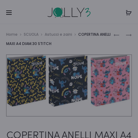
Navi
CARTELLI
DIARIO
Home
SCUOLA
Astucci e zaini
COPERTINA ANELLI
CON
POCKET
tra
MAXI A4 DIAM.30 STITCH
ELASTIC
12MESI
i
LILLO
COP.
E
LUCIDA
prodo
STICH
STITCH
COPERTINA ANELLI MAXI A4