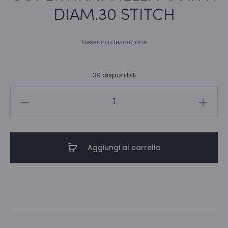
DIAM.30 STITCH
Nessuna descrizione
30 disponibili
COPERTINA
ANELLI
MAXI
A4
Aggiungi al carrello
DIAM.30
STITCH
quantità