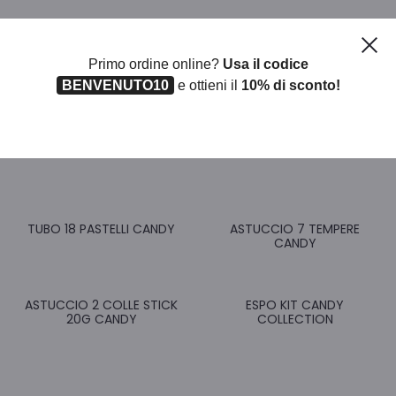
Ch
Primo ordine online?
Usa il codice
BENVENUTO10
e ottieni il
10% di sconto!
Prodotti correlati
TUBO 18 PASTELLI CANDY
ASTUCCIO 7 TEMPERE
CANDY
ASTUCCIO 2 COLLE STICK
ESPO KIT CANDY
20G CANDY
COLLECTION