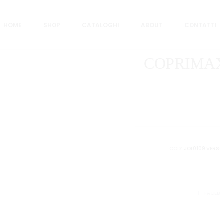
 VERDE SCURO
HOME
SHOP
CATALOGHI
ABOUT
CONTATTI
COPRIMAX
COD:
JOL0109.VERS
CONDIVID
FACE