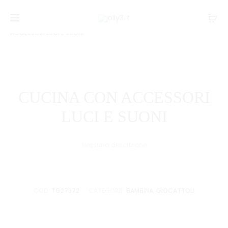
Navi
PALETTA
SET
Home
GIOCATTOLI
Bambina
CUCINA CON
CON
NINJA
tra
ACCESSORI LUCI E SUONI
PISTOLA
CON
i
DARDI
ARCO
prodo
CUCINA CON ACCESSORI
LUCI E SUONI
Nessuna descrizione
COD:
TG27372
CATEGORIE:
BAMBINA
,
GIOCATTOLI