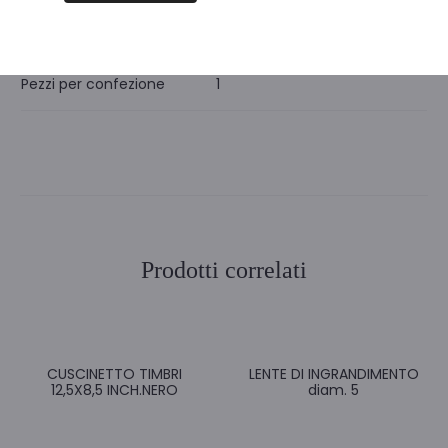
Unità di misura
PZ
Pezzi per confezione
1
Prodotti correlati
CUSCINETTO TIMBRI
LENTE DI INGRANDIMENTO
12,5X8,5 INCH.NERO
diam. 5