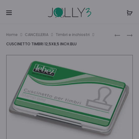
Navi
CF.6
UNIPOSC
Home
CANCELLERIA
Timbri e inchiostri
BORSELLI
MEDIO
tra
CUSCINETTO TIMBRI 12,5X8,5 INCH.BLU
PORTAMO
PC3M
i
ZIP
VERDE
9CM.
MELA
prodo