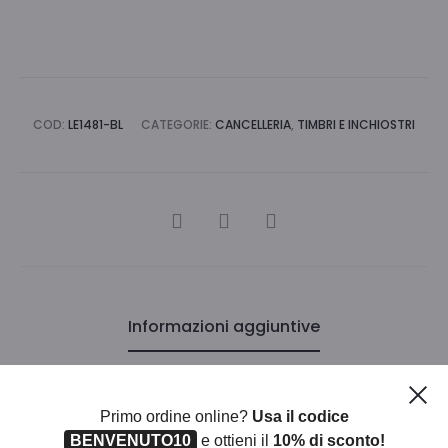
COD:
LE1481-BL
CATEGORIE:
CANCELLERIA
,
TIMBRI E INCHIOSTRI
CONDIVIDI
Informazioni aggiuntive
Ch
Primo ordine online?
Usa il codice
Iva
22
BENVENUTO10
e ottieni il
10% di sconto!