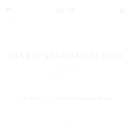
Navi
POLIOND
COPERTI
Home
SCUOLA
Astucci e zaini
DIARIO STANDAR
57.5X38X
ANELLI
tra
12 MESI
INTER
D30
i
5F30022
INTER
prodo
DIARIO STANDAR 12 MESI
Nessuna descrizione
COD:
SEV2601
CATEGORIE:
ASTUCCI E ZAINI
,
SCUOLA
CONDIVIDI