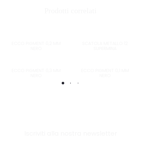
Prodotti correlati
ECCO PIGMENT 0,2 MM
SCATOLA METALLO 12
NERO
SUPERMINA
ECCO PIGMENT 0,3 MM
ECCO PIGMENT 0,1 MM
NERO
NERO
Iscriviti alla nostra newsletter