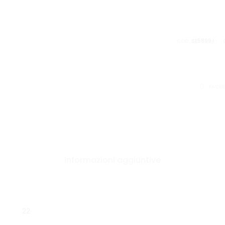
NEROAZ
quantità
COD:
SE5899.I
CONDIVID
FACE
Informazioni aggiuntive
22