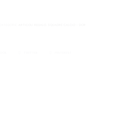
ZURRO
CATEGORIE:
ARTICOLI REGALO
,
SQUADRE CALCIO - DOR
I
BOOK
TWITTER
PINTEREST