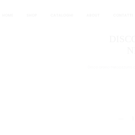
RIO ULTRAS NEROAZZURRO
HOME
SHOP
CATALOGHI
ABOUT
CONTATTI
DISC
N
Disco orario neroazzurro 
DISCO
ORARIO
ULTRAS