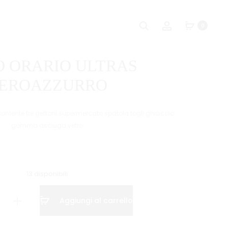
Naviga
MOLLA
COLORE
Ricerca
Account
0
NERA
ACRILICO
tra
CF12
500ML
i
MAGENTA
O ORARIO ULTRAS
prodot
EROAZZURRO
contente tre gettoni supermercato spatola togli ghiaccio
gomma asciuga vetro
13 disponibili
Aggiungi al carrello