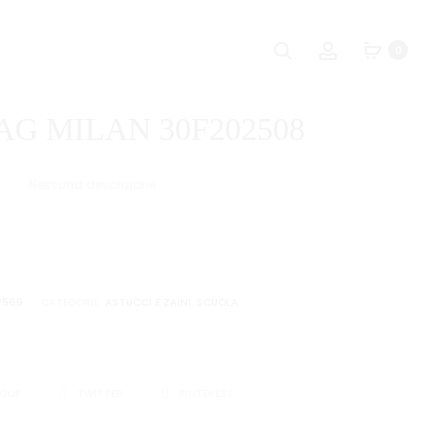
Naviga
PALLA
SPILLI
Ricerca
Account
0
RAINBOW
CARTOGRAF
tra
15
15
i
CM
PZ
AG MILAN 30F202508
IN
prodot
RETE
Nessuna descrizione
2569
CATEGORIE:
ASTUCCI E ZAINI
,
SCUOLA
I
BOOK
TWITTER
PINTEREST