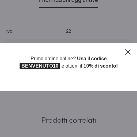
Informazioni aggiuntive
Iva
22
Unità di misura
CF
Ch
Primo ordine online?
Usa il codice
Pezzi per confezione
1
BENVENUTO10
e ottieni il
10% di sconto!
Prodotti correlati