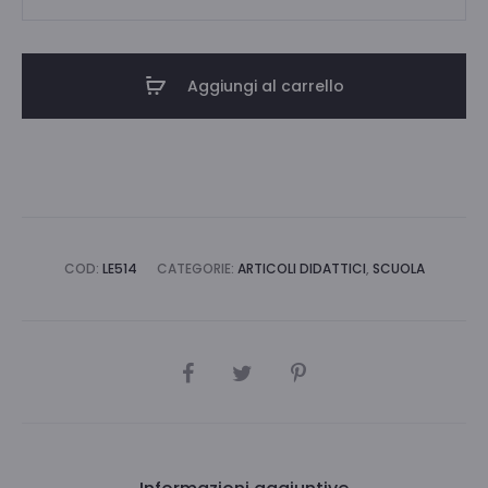
BIANCHI
SCATOLA
12
Aggiungi al carrello
PZ
quantità
COD:
LE514
CATEGORIE:
ARTICOLI DIDATTICI
,
SCUOLA
CONDIVIDI