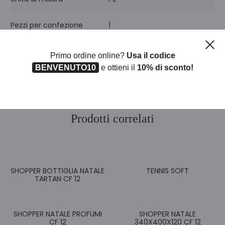
Pezzi per confezione
1
Ch
Primo ordine online?
Usa il codice
BENVENUTO10
e ottieni il
10% di sconto!
Prodotti correlati
SHOPPER BOTTIGLIA NATALE
TENNIS SOFT
TARTAN CF 12
SHOPPER NATALE PROFUMI
SHOPPER NATALE
CF 12
340X400X120 CF 12