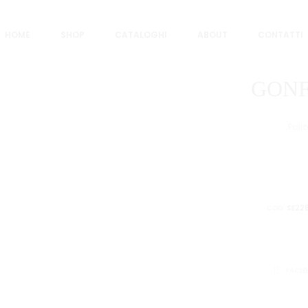
HOME
SHOP
CATALOGHI
ABOUT
CONTATTI
GONF
Pall
COD:
SE22
CONDIVID
FACE