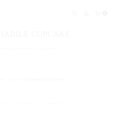
Naviga
GONFIABILE
ESPRESSO
Ricerca
Account
0
GELATO
MUG
tra
i
IABILE CUPCAKE
prodot
oncino gonfiale a forma di cupcake
84
CATEGORIE:
PALLONCINI E FESTONI
,
PARTY
I
BOOK
TWITTER
PINTEREST