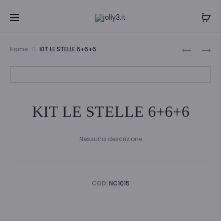
Navi
SET
CF
Home
KIT LE STELLE 6+6+6
6
6
tra
BICCHIER
FARFALLE
i
VETRO
BRILL.C/
NATALE
75685
prodo
KIT LE STELLE 6+6+6
Nessuna descrizione
COD:
NC1015