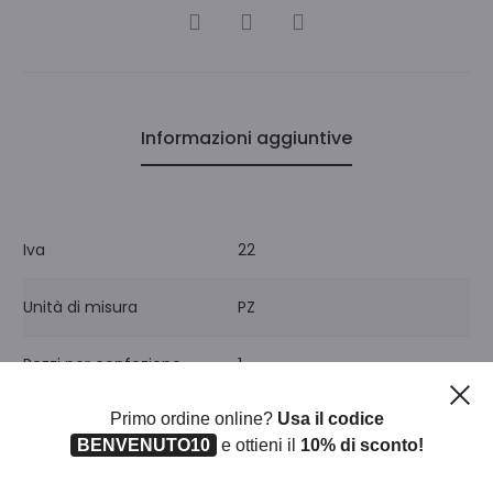
CONDIVIDI
Informazioni aggiuntive
Iva
22
Unità di misura
PZ
Pezzi per confezione
1
Ch
Primo ordine online?
Usa il codice
BENVENUTO10
e ottieni il
10% di sconto!