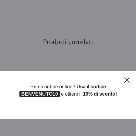
Prodotti correlati
EXPO 70 SHOPPER NATALE
SHOPPER NATALE
MIS ASSORT
340X400X120 CF 12
Ch
Primo ordine online?
Usa il codice
BENVENUTO10
e ottieni il
10% di sconto!
HULA-HOP 80CM
SHOPPER BOTTIGLIA NATALE
TARTAN CF 12