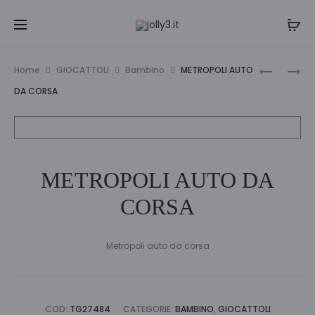
Navi
SET
PRONTO
Home
GIOCATTOLI
Bambino
METROPOLI AUTO
PARRUCC
SOCCOR
tra
DA CORSA
ZAINETT
i
C/ACCES
prodo
METROPOLI AUTO DA
CORSA
Metropoli auto da corsa
COD:
TG27484
CATEGORIE:
BAMBINO
,
GIOCATTOLI