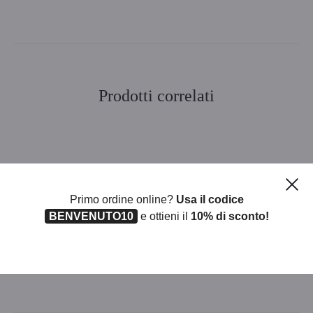
Prodotti correlati
GEL WINDOW STICKER
MAXI DADO SPUGNA
NATALE CF 12
Ch
Primo ordine online?
Usa il codice
BENVENUTO10
e ottieni il
10% di sconto!
EXPO 78 SHOPPER NATALE
HULA-HOP 60CM
MIS ASSORT