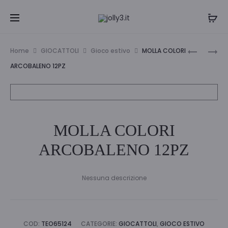
Navi
CARTELL
PIRAMIDE
Home
GIOCATTOLI
Gioco estivo
MOLLA COLORI
PICCOLO
AD
tra
ARCOBALENO 12PZ
PESCATO
ANELLI
i
COLORA
65494
prodo
MOLLA COLORI
ARCOBALENO 12PZ
Nessuna descrizione
COD:
TEO65124
CATEGORIE:
GIOCATTOLI
,
GIOCO ESTIVO