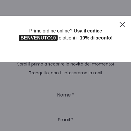
Ch
Primo ordine online?
Usa il codice
BENVENUTO10
e ottieni il
10% di sconto!
Iscriviti alla nostra newsletter
Sarai il primo a scoprire le novità del momento!
Tranquillo, non ti intaseremo la mail
Nome
*
Email
*