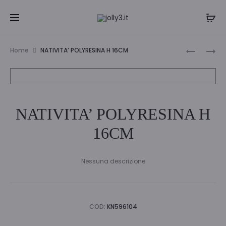
Navi
CALENDA
LANTERN
Home
NATIVITA’ POLYRESINA H 16CM
AVVENTO
METALLO
tra
33X45C
NERO
i
30X17X30
prodo
NATIVITA’ POLYRESINA H
16CM
Nessuna descrizione
COD:
KN596104