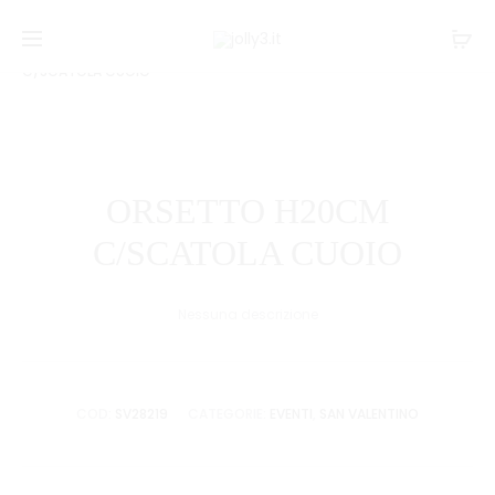
Navi
CUORI
CUORI
Home
EVENTI
San Valentino
ORSETTO H20CM
FUNNY
H35
tra
C/SCATOLA CUOIO
H15
CM
i
CM
SUPERSO
prodo
ORSETTO H20CM
C/SCATOLA CUOIO
Nessuna descrizione
COD:
SV28219
CATEGORIE:
EVENTI
,
SAN VALENTINO