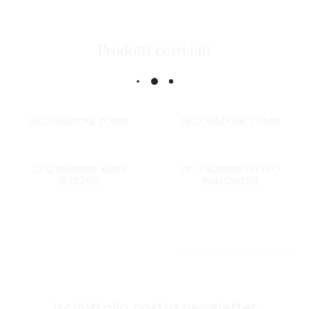
Prodotti correlati
DECORAZIONE ZOMBI
DECORAZIONE ZOMBI
CF12 SHOPPER XMAS
CF. 3 BORSINE FELTRO
18X23X10
HALLOWEEN
Iscriviti alla nostra newsletter