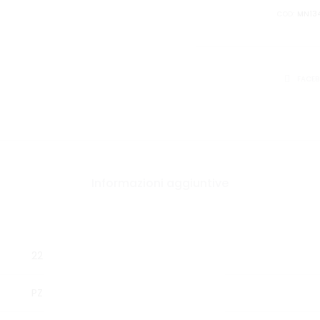
COD:
MN13
CONDIVID
FACE
Informazioni aggiuntive
22
PZ