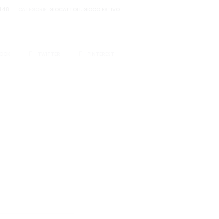
448
CATEGORIE:
GIOCATTOLI
,
GIOCO ESTIVO
I
BOOK
TWITTER
PINTEREST