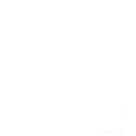
Go
to
to
Created by