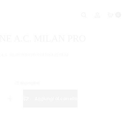
Naviga
CF
TNT
Ricerca
Account
0
6
SQUISHY
tra
SHOPPER
BAOZY
i
XMAS
PSYCHEDELI
NE A.C. MILAN PRO
LINE
prodot
11
18X22+10
E A.C. MILAN PRO CON SCATOLA REGALO
12 disponibili
Aggiungi al carrello