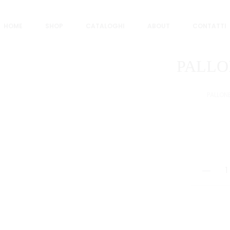
HOME
SHOP
CATALOGHI
ABOUT
CONTATTI
PALLO
PALLON
PALLONE
A.C.
MILAN
PRO
quantità