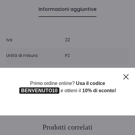
Informazioni aggiuntive
Iva
22
Unità di misura
PZ
Pezzi per confezione
1
Ch
Primo ordine online?
Usa il codice
BENVENUTO10
e ottieni il
10% di sconto!
Prodotti correlati