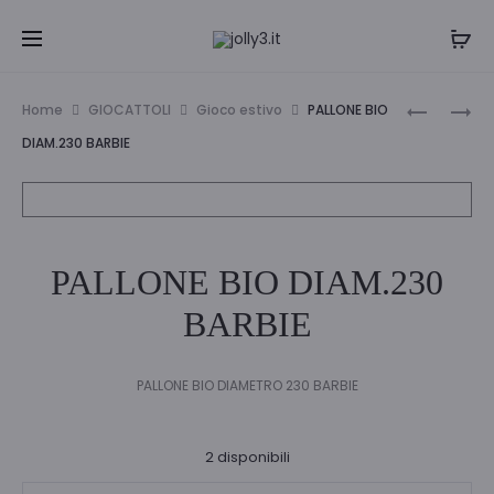
Navi
PALLONE
PALLONE
Home
GIOCATTOLI
Gioco estivo
PALLONE BIO
BIO
BIO
tra
DIAM.230 BARBIE
DIAM.230
DIAM.230
i
SPIDER-
NINJA
MAN
TURTLE
prodo
PALLONE BIO DIAM.230
BARBIE
PALLONE BIO DIAMETRO 230 BARBIE
2 disponibili