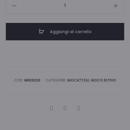
PALLONE
BIO
DIAM.230
BARBIE
Aggiungi al carrello
quantità
COD:
MN26033
CATEGORIE:
GIOCATTOLI
,
GIOCO ESTIVO
CONDIVIDI