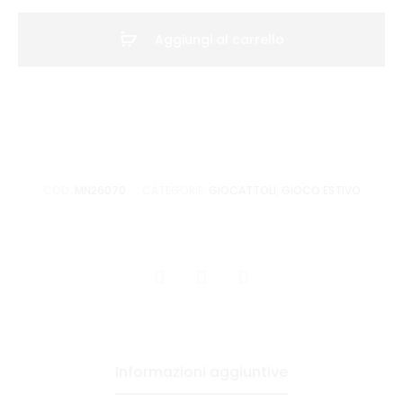
DIAM.230
SONIC
Aggiungi al carrello
quantità
COD:
MN26070
CATEGORIE:
GIOCATTOLI
,
GIOCO ESTIVO
CONDIVIDI
Informazioni aggiuntive