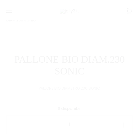
Navi
PALLONE
PALLONE
Home
GIOCATTOLI
Gioco estivo
PALLONE BIO
BIO
HELLO
tra
DIAM.230 SONIC
DIAM.230
KITTY
i
NINJA
DIAM
TURTLE
230
prodo
GONFIO
PALLONE BIO DIAM.230
SONIC
PALLONE BIO DIAMETRO 230 SONIC
6 disponibili
PALLONE
BIO