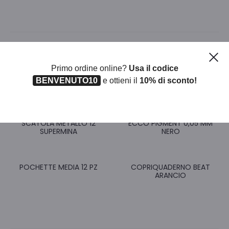
Ch
Prodotti correlati
Primo ordine online?
Usa il codice
BENVENUTO10
e ottieni il
10% di sconto!
SCATOLA METALLO 12
ECCO PIGMENT 0,05 MM
SUPERMINA
NERO
POCHETTE MEDIA 12 PZ
COPRIQUADERNO BEAT
ARANCIO