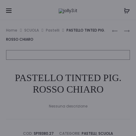
Navi
PASTELL
PASTELL
Home
SCUOLA
Pastelli
PASTELLO TINTED PIG.
TINTED
TINTED
tra
ROSSO CHIARO
PIG.
PIG.
i
SALMONE
ROSA
prodo
PASTELLO TINTED PIG.
ROSSO CHIARO
Nessuna descrizione
COD:
SP19380.27
CATEGORIE:
PASTELLI
,
SCUOLA