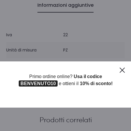
Informazioni aggiuntive
Iva
22
Unità di misura
PZ
Pezzi per confezione
1
Ch
Primo ordine online?
Usa il codice
BENVENUTO10
e ottieni il
10% di sconto!
Prodotti correlati