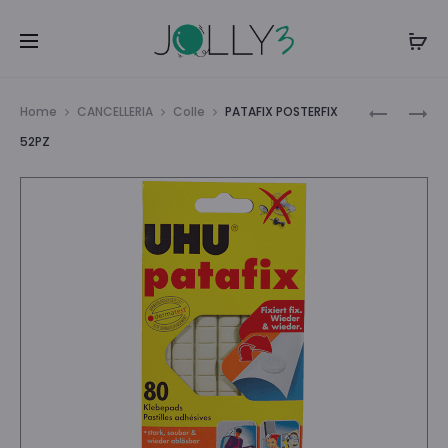
Navi
PORTAOC
SVEGLIA
Home
CANCELLERIA
Colle
PATAFIX POSTERFIX
SPRING
MILAN
tra
52PZ
–
i
JA7082MI
prodo