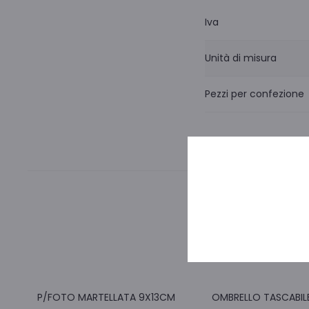
Iva
Unità di misura
Pezzi per confezione
P/FOTO MARTELLATA 9X13CM
OMBRELLO TASCABIL