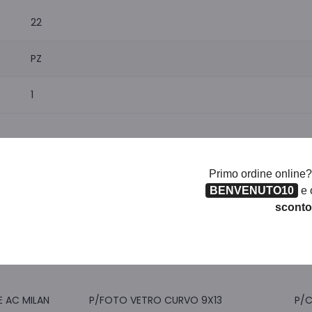
22
PZ
1
Primo ordine online
BENVENUTO10
e o
sconto
Prodotti correlati
E AC MILAN
P/FOTO VETRO CURVO 9X13
P/