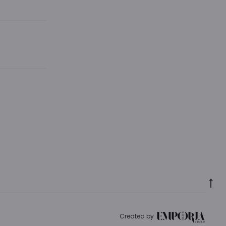
Go
to
to
Created by