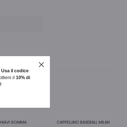
Chiudere
?
Usa il codice
ttieni il
10% di
!
CHIAVI GOMMA
CAPPELLINO BASEBALL MILAN