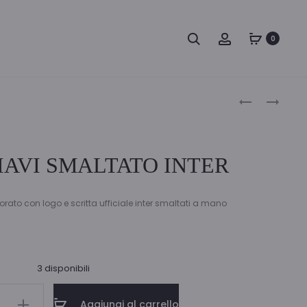
Ricerca
Account
0
Naviga
TNT
PENDRIVE
POP
32GB
tra
PENS
UFFICIALE
i
12
INTER
AVI SMALTATO INTER
PZ
prodot
orato con logo e scritta ufficiale inter smaltati a mano
3 disponibili
IAVI
Aggiungi al carrello