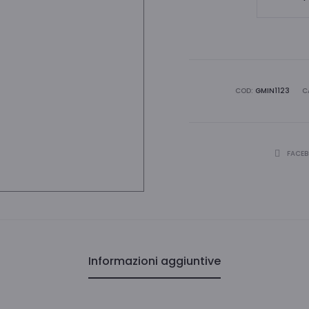
SMALTA
INTER
quantità
COD:
GMIN1123
C
CONDIVID
FACE
Informazioni aggiuntive