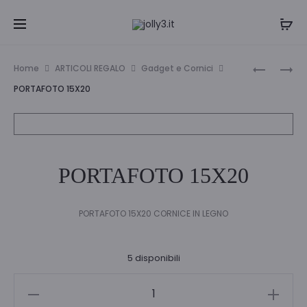
Navi
CORNICE
EXPO
Home
ARTICOLI REGALO
Gadget e Cornici
PORTAFO
78
tra
PORTAFOTO 15X20
20X25
SHOPPER
i
EVERYDA
MIX
prodo
PORTAFOTO 15X20
PORTAFOTO 15X20 CORNICE IN LEGNO
5 disponibili
PORTAFOTO