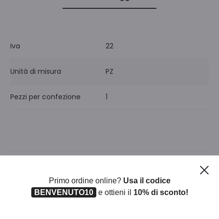
Iva
22
Unità di misura
PZ
Pezzi per confezione
1
Ch
Primo ordine online?
Usa il codice
Prodotti correlati
BENVENUTO10
e ottieni il
10% di sconto!