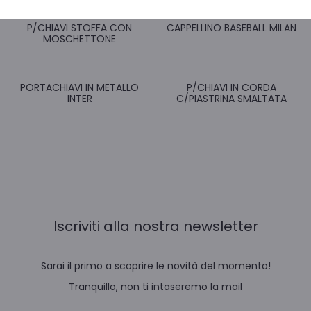
P/CHIAVI STOFFA CON
CAPPELLINO BASEBALL MILAN
MOSCHETTONE
PORTACHIAVI IN METALLO
P/CHIAVI IN CORDA
INTER
C/PIASTRINA SMALTATA
Iscriviti alla nostra newsletter
Sarai il primo a scoprire le novità del momento!
Tranquillo, non ti intaseremo la mail