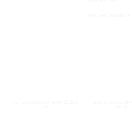
Unità di misura
Pezzi per confezione
DDT DOCUMENTO TRASP.21X29 2
BUONO CONSEGNA 1
COPIE
COPIE