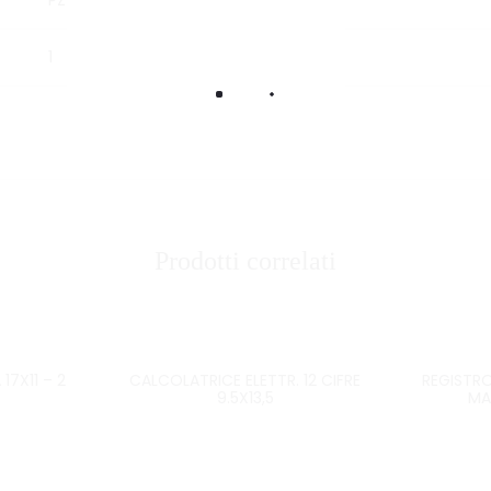
PZ
1
Prodotti correlati
7X11 – 2
CALCOLATRICE ELETTR. 12 CIFRE
REGISTRO
9.5X13,5
MA