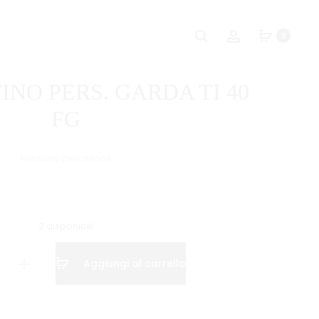
Naviga
PORTALISTI
PORTALISTI
Ricerca
Account
0
PERS.
I.
tra
GARDA
FRIENDS
i
TI
20
INO PERS. GARDA TI 40
30
FG
prodot
FG
FG
Nessuna descrizione
2 disponibili
STINO
Aggiungi al carrello