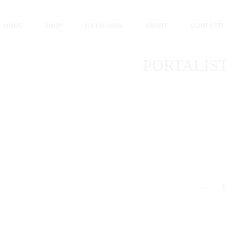
I 40 FG
HOME
SHOP
CATALOGHI
ABOUT
CONTATTI
PORTALIST
PORTALI
PERS.
GARDA
TI