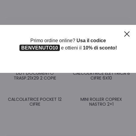
Ch
Prodotti correlati
Primo ordine online?
Usa il codice
BENVENUTO10
e ottieni il
10% di sconto!
DDT DOCUMENTO
CALCOLATRICE ELETTRICA 8
TRASP.21X29 2 COPIE
CIFRE 6X10
CALCOLATRICE POCKET 12
MINI ROLLER COPREX
CIFRE
NASTRO 2+1