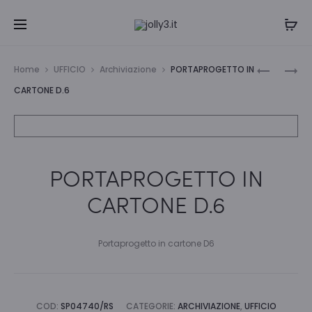
Navi
PORTAPR
PORTAPR
Home
UFFICIO
Archiviazione
PORTAPROGETTO IN
IN
IN
tra
CARTONE D.6
CARTONE
CARTONE
i
D.6
D.8
prodo
PORTAPROGETTO IN
CARTONE D.6
Portaprogetto in cartone D6
COD:
SP04740/RS
CATEGORIE:
ARCHIVIAZIONE
,
UFFICIO