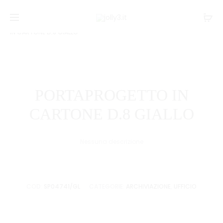
Navi
PORTAPR
PORTAPR
Home
UFFICIO
Archiviazione
PORTAPROGETTO
IN
IN
tra
IN CARTONE D.8 GIALLO
CARTONE
CARTONE
i
D.8
D.8
BLU
VERDE
prodo
PORTAPROGETTO IN
CARTONE D.8 GIALLO
Nessuna descrizione
COD:
SP04741/GL
CATEGORIE:
ARCHIVIAZIONE
,
UFFICIO