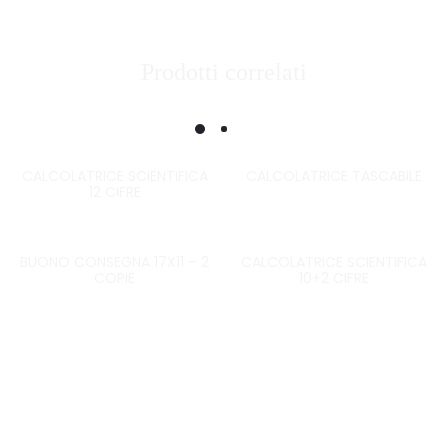
Prodotti correlati
CALCOLATRICE SCIENTIFICA
CALCOLATRICE TASCABILE
12 CIFRE
BUONO CONSEGNA 17X11 – 2
CALCOLATRICE SCIENTIFICA
COPIE
10+2 CIFRE