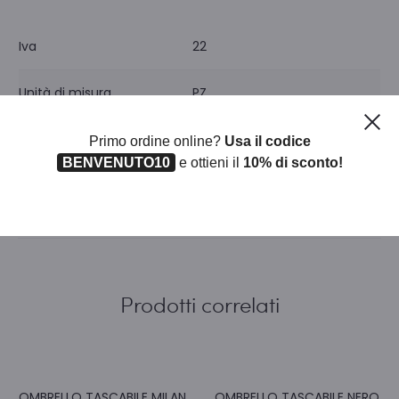
Iva
22
Unità di misura
PZ
Ch
Pezzi per confezione
1
Primo ordine online?
Usa il codice
BENVENUTO10
e ottieni il
10% di sconto!
Prodotti correlati
OMBRELLO TASCABILE MILAN
OMBRELLO TASCABILE NERO