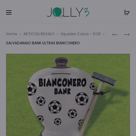
Navi
ZAINO
4
Home
ARTICOLI REGALO
Squadre Calcio - DOR
PELUCHE
IN
tra
SALVADANAIO BANK ULTRAS BIANCONERO
STITCH
FILA
i
prodo