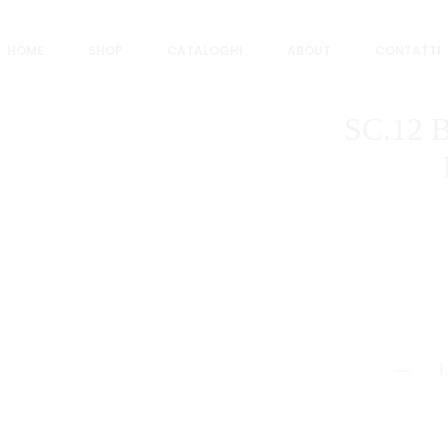
chette
SC.12 BIGL.COMPLEANNO PORTASOLDI
HOME
SHOP
CATALOGHI
ABOUT
CONTATTI
SC.12
SC.12
BIGL.CO
PORTASO
quantità