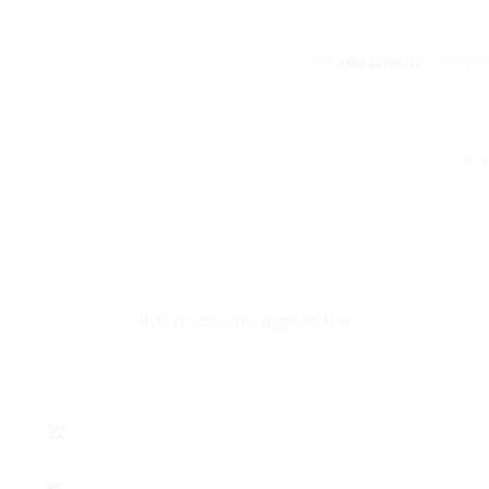
COD:
EK00227PS/12
CATEGO
CONDIVID
FACE
Informazioni aggiuntive
22