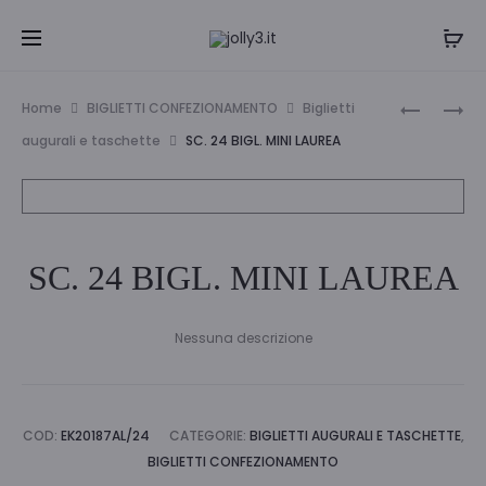
Navi
SC.
EXPO
Home
BIGLIETTI CONFEZIONAMENTO
Biglietti
24
DA
tra
augurali e taschette
SC. 24 BIGL. MINI LAUREA
BIGL.
BANCO
i
MINI
ENERGIZ
LAUREA
MAX
prodo
SC. 24 BIGL. MINI LAUREA
Nessuna descrizione
COD:
EK20187AL/24
CATEGORIE:
BIGLIETTI AUGURALI E TASCHETTE
,
BIGLIETTI CONFEZIONAMENTO