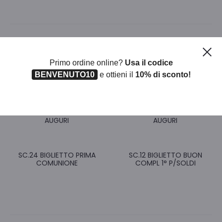
Ch
Prodotti correlati
Primo ordine online?
Usa il codice
BENVENUTO10
e ottieni il
10% di sconto!
SC.12 BIGLIETTI TANTI
SC.12 BIGLIETTI TANTI
AUGURI
AUGURI
SC.24 BIGLIETTO PRIMA
SC.12 BIGLIETTO BUON
COMUNIONE
COMPL 1° P/SOLDI