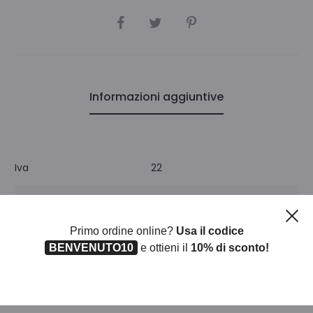
CONDIVIDI
Informazioni aggiuntive
Iva
22
Unità di misura
SC
Ch
Primo ordine online?
Usa il codice
Pezzi per confezione
1
BENVENUTO10
e ottieni il
10% di sconto!