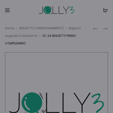
Navi
SC.24
SC.24
Home
BIGLIETTI CONFEZIONAMENTO
Biglietti
BIGL.DOP
BIGLIETTI
tra
augurali e taschette
SC.24 BIGLIETTI PRIMO
EVENTO
B.C.
COMPLEANNO
i
COMUNIO
BIMBI
ROTELLA
prodo